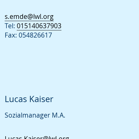
s.emde@lwl.org
Tel:
015140637903
Fax: 054826617
Lucas Kaiser
Sozialmanager M.A.
Lucas.Kaiser@lwl.org