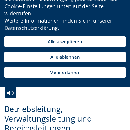
Cookie-Einstellungen unten auf der Seite
widerrufen.
Weitere Informationen finden Sie in unserer
Datenschutzerklärung
.
Alle akzeptieren
Alle ablehnen
Mehr erfahren
Zur
Aktiviere
Ein
Betriebsleitung,
Leichten
Audio-
Video
Verwaltungsleitung und
Sprache
Unterstützung.
in
Bereichsleitungen
wechseln.
Deutscher