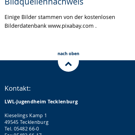
Bildquellennachweis
Leichten
Audio-
Video
Sprache
Unterstützung.
in
Einige Bilder stammen von der kostenlosen
wechseln.
Deutscher
Bilderdatenbank www.pixabay.com .
Gebärdensprache
wird
angezeigt.
nach oben
Kontakt:
LWL-Jugendheim Tecklenburg
Kieselings Kamp 1
49545 Tecklenburg
Tel. 05482 66-0