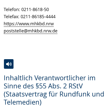
angezeigt.
Telefon: 0211-8618-50
Telefax: 0211-86185-4444
https://www.mhkbd.nrw
poststelle@mhkbd.nrw.de
Zur
Aktiviere
Ein
Inhaltlich Verantwortlicher im
Leichten
Audio-
Video
Sinne des §55 Abs. 2 RStV
Sprache
Unterstützung.
in
(Staatsvertrag für Rundfunk und
wechseln.
Deutscher
Gebärdensprache
Telemedien)
wird