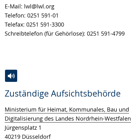
E-Mail: lwl@lwl.org
Telefon: 0251 591-01
Telefax: 0251 591-3300
Schreibtelefon (für Gehörlose): 0251 591-4799
Zur
Aktiviere
Ein
Zuständige Aufsichtsbehörde
Leichten
Audio-
Video
Sprache
Unterstützung.
in
Ministerium für Heimat, Kommunales, Bau und
wechseln.
Deutscher
Digitalisierung des Landes Nordrhein-Westfalen
Gebärdensprache
Jürgensplatz 1
wird
40219 Düsseldorf