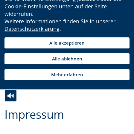
Cookie-Einstellungen unten auf der Seite
widerrufen.
Weitere Informationen finden Sie in unserer
Datenschutzerklärung
.
Alle akzeptieren
Alle ablehnen
Mehr erfahren
Zur
Aktiviere
Ein
Impressum
Leichten
Audio-
Video
Sprache
Unterstützung.
in
wechseln.
Deutscher