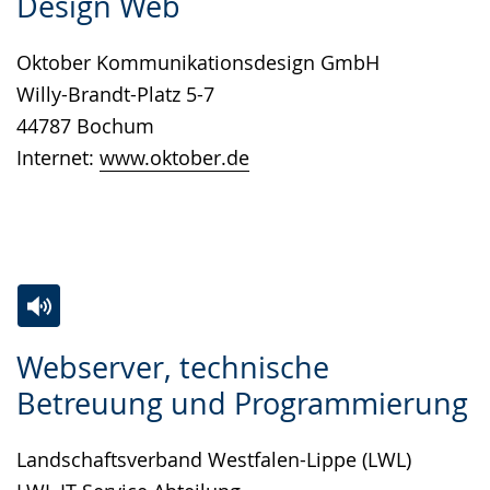
Design Web
Leichten
Audio-
Video
Sprache
Unterstützung.
in
Oktober Kommunikationsdesign GmbH
wechseln.
Deutscher
Willy-Brandt-Platz 5-7
Gebärdensprache
44787 Bochum
wird
Internet:
www.oktober.de
angezeigt.
Zur
Aktiviere
Ein
Webserver, technische
Leichten
Audio-
Video
Betreuung und Programmierung
Sprache
Unterstützung.
in
wechseln.
Deutscher
Landschaftsverband Westfalen-Lippe (LWL)
Gebärdensprache