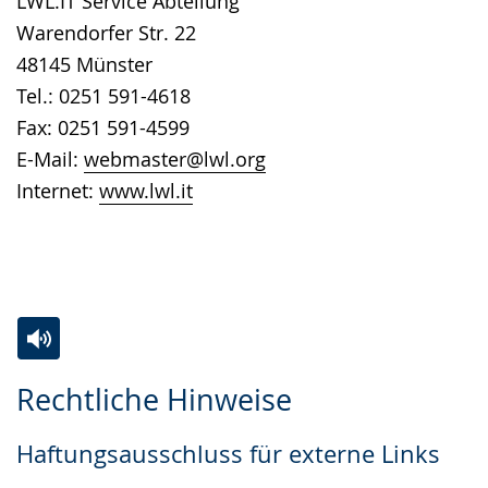
LWL.IT Service Abteilung
wird
Warendorfer Str. 22
angezeigt.
48145 Münster
Tel.: 0251 591-4618
Fax: 0251 591-4599
E-Mail:
webmaster@lwl.org
Internet:
www.lwl.it
Zur
Aktiviere
Ein
Rechtliche Hinweise
Leichten
Audio-
Video
Sprache
Unterstützung.
in
Haftungsausschluss für externe Links
wechseln.
Deutscher