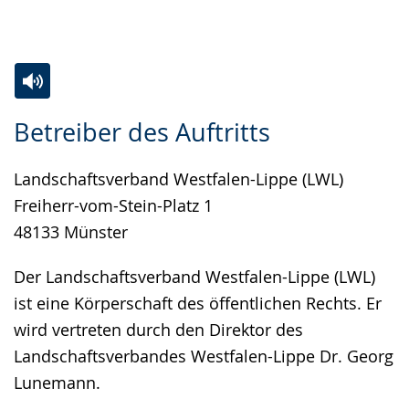
Gebärdensprache
wird
angezeigt.
Zur
Aktiviere
Ein
Betreiber des Auftritts
Leichten
Audio-
Video
Sprache
Unterstützung.
in
Landschaftsverband Westfalen-Lippe (LWL)
wechseln.
Deutscher
Freiherr-vom-Stein-Platz 1
Gebärdensprache
48133 Münster
wird
angezeigt.
Der Landschaftsverband Westfalen-Lippe (LWL)
ist eine Körperschaft des öffentlichen Rechts. Er
wird vertreten durch den Direktor des
Landschaftsverbandes Westfalen-Lippe Dr. Georg
Lunemann.